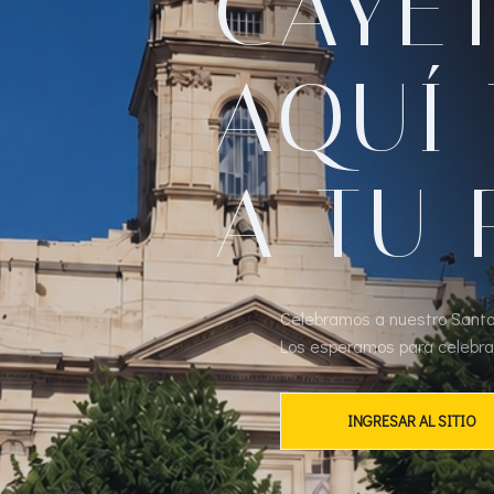
CAYET
AQUÍ 
A TU
Celebramos a nuestro Santo
Los esperamos para celebr
INGRESAR AL SITIO