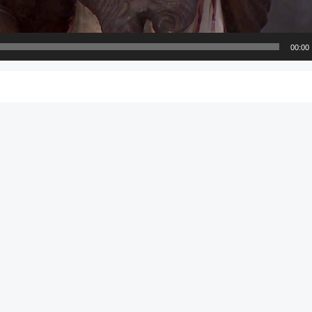
00:00
Navegación
por
las
entradas