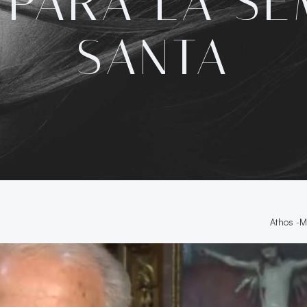
 PARA LA S
SANTA
Athos
-
M