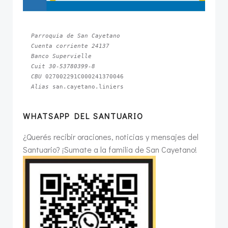
Parroquia de San Cayetano
Cuenta corriente 24137
Banco Supervielle
Cuit 30-53780399-8
CBU 
Alias 
san.cayetano.liniers
WHATSAPP DEL SANTUARIO
¿Querés recibir oraciones, noticias y mensajes del
Santuario? ¡Sumate a la familia de San Cayetano!