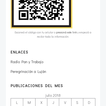
Escaneá el código con tu celular o
presioná este link
y empezá a
recibir toda la información.
ENLACES
Radio Pan y Trabajo
Peregrinación a Luján
PUBLICACIONES DEL MES
julio 2018
L
M
X
J
V
S
D