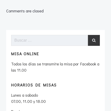
por
por
Comments are closed
las
las
entradas
entradas
Buscar:
MISA ONLINE
Todos los días se transmite la misa por Facebook a
las 11.00
HORARIOS DE MISAS
Lunes a sabado
07.00, 11.00 y 18.00