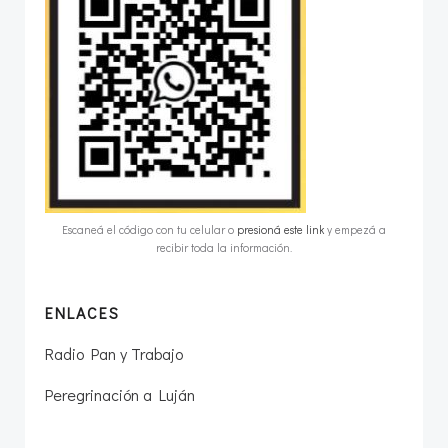
Escaneá el código con tu celular o
presioná este link
y empezá a
recibir toda la información.
ENLACES
Radio Pan y Trabajo
Peregrinación a Luján