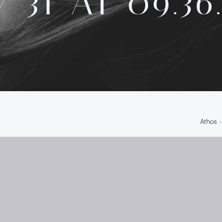
7-31 AT 09.36.
Athos
-