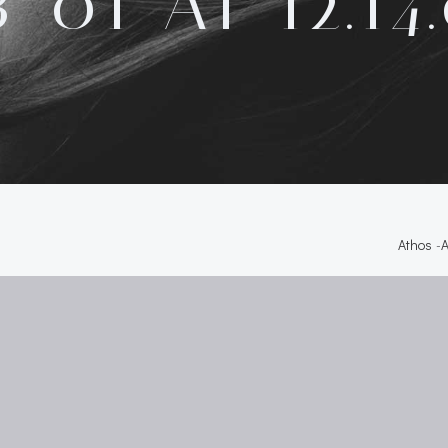
-01 AT 12.14
Athos
-
A