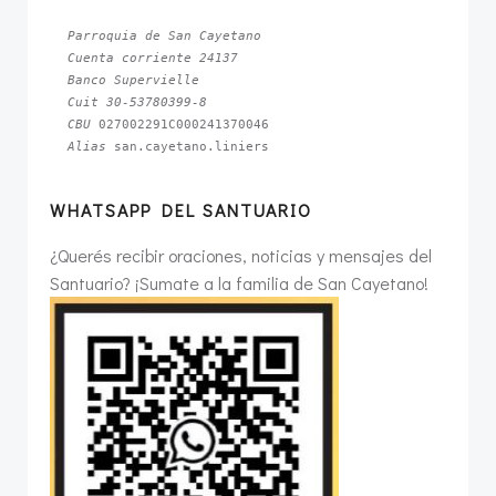
Parroquia de San Cayetano
Cuenta corriente 24137
Banco Supervielle
Cuit 30-53780399-8
CBU 
Alias 
san.cayetano.liniers
WHATSAPP DEL SANTUARIO
¿Querés recibir oraciones, noticias y mensajes del
Santuario? ¡Sumate a la familia de San Cayetano!