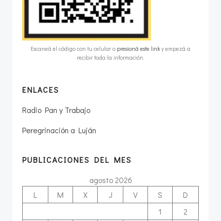
Escaneá el código con tu celular o
presioná este link
y empezá a
recibir toda la información.
ENLACES
Radio Pan y Trabajo
Peregrinación a Luján
PUBLICACIONES DEL MES
agosto 2026
L
M
X
J
V
S
D
1
2