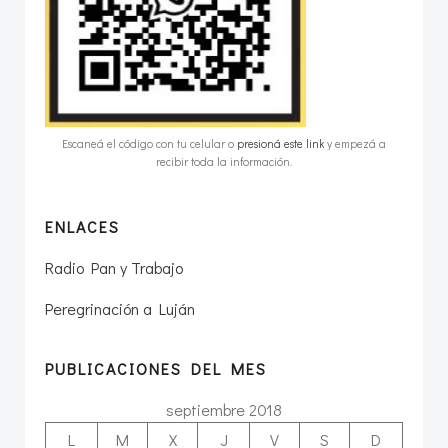
Escaneá el código con tu celular o
presioná este link
y empezá a
recibir toda la información.
ENLACES
Radio Pan y Trabajo
Peregrinación a Luján
PUBLICACIONES DEL MES
septiembre 2018
L
M
X
J
V
S
D