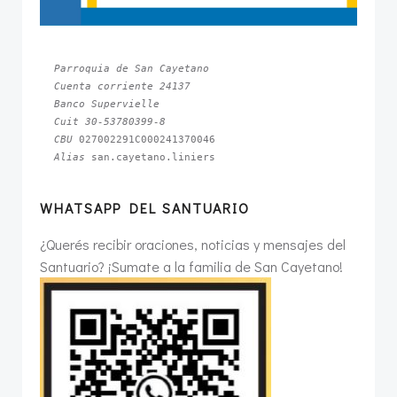
Parroquia de San Cayetano
Cuenta corriente 24137
Banco Supervielle
Cuit 30-53780399-8
CBU 
Alias 
san.cayetano.liniers
WHATSAPP DEL SANTUARIO
¿Querés recibir oraciones, noticias y mensajes del
Santuario? ¡Sumate a la familia de San Cayetano!