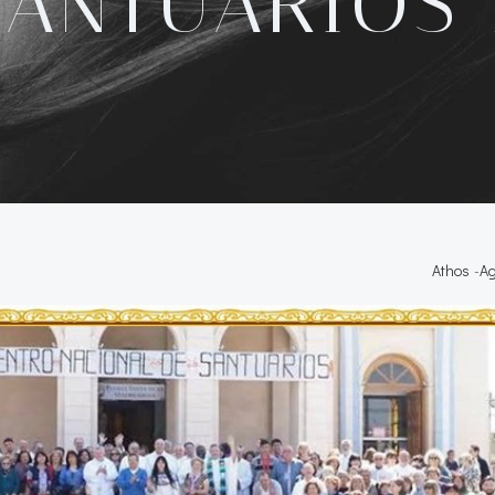
SANTUARIOS 
Athos
-
Ag