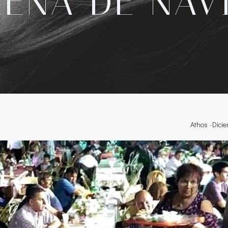
CENA DE NAV
Athos
-
Dicie