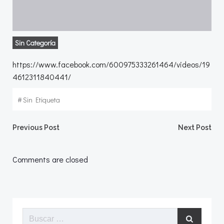
Sin Categoría
https://www.facebook.com/600975333261464/videos/19
4612311840441/
#
Sin Etiqueta
Navegación
Navegació
Previous Post
Next Post
por
por
Comments are closed
las
las
entradas
entradas
Buscar: