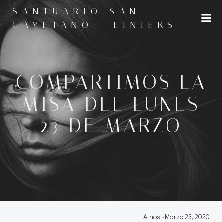
Saltar
SANTUARIO SAN
al
CAYETANO · LINIERS
contenido
COMPARTIMOS LA
MISA DEL LUNES
23 DE MARZO
Athos
-
Marzo 23, 2020