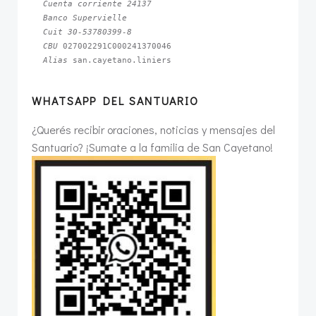
Cuenta corriente 24137
Banco Supervielle
Cuit 30-53780399-8
CBU 
Alias 
san.cayetano.liniers
WHATSAPP DEL SANTUARIO
¿Querés recibir oraciones, noticias y mensajes del
Santuario? ¡Sumate a la familia de San Cayetano!