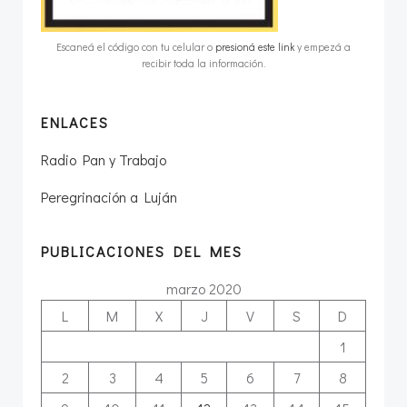
Escaneá el código con tu celular o
presioná este link
y empezá a
recibir toda la información.
ENLACES
Radio Pan y Trabajo
Peregrinación a Luján
PUBLICACIONES DEL MES
marzo 2020
L
M
X
J
V
S
D
1
2
3
4
5
6
7
8