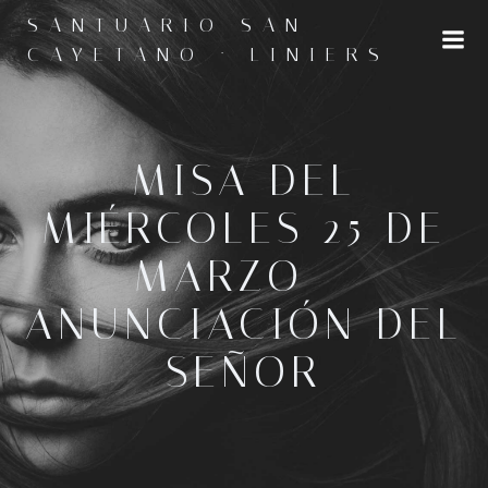
Saltar
SANTUARIO SAN
al
CAYETANO · LINIERS
contenido
MISA DEL
MIÉRCOLES 25 DE
MARZO –
ANUNCIACIÓN DEL
SEÑOR