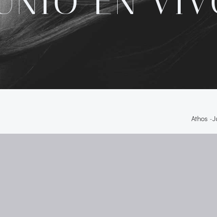
UNIO EN VI
Athos
-
J