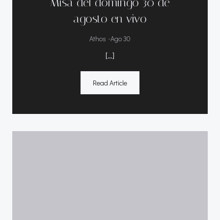
Misa del domingo 30 de
agosto en vivo
-
Athos
Ago 30
[…]
Read Article