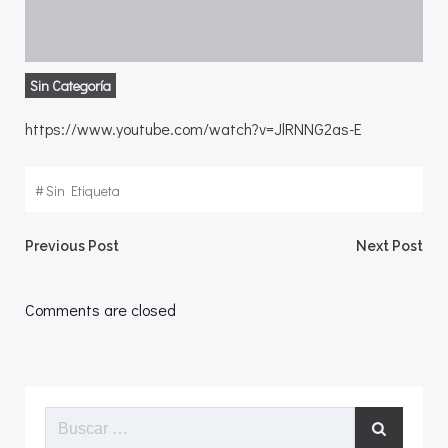
Sin Categoría
https://www.youtube.com/watch?v=JlRNNG2as-E
#
Sin Etiqueta
Navegación
Navegació
Previous Post
Next Post
por
por
Comments are closed
las
las
entradas
entradas
Buscar: