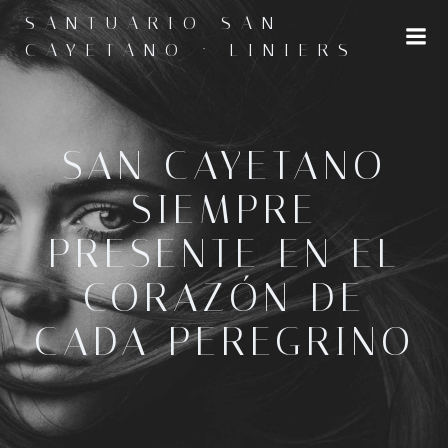
Saltar
SANTUARIO SAN
al
CAYETANO · LINIERS
contenido
SAN CAYETANO
SIEMPRE
PRESENTE EN EL
CORAZÓN DE
CADA PEREGRINO