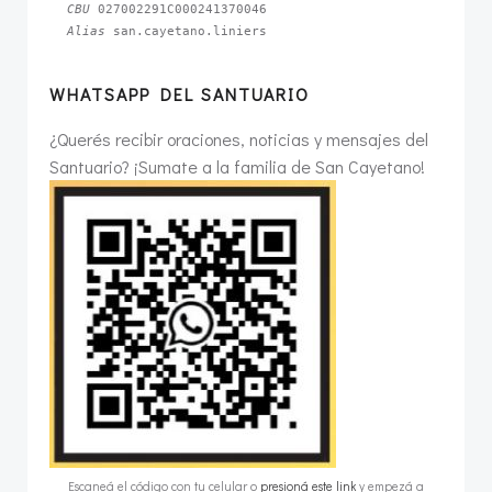
CBU 
Alias 
san.cayetano.liniers
WHATSAPP DEL SANTUARIO
¿Querés recibir oraciones, noticias y mensajes del
Santuario? ¡Sumate a la familia de San Cayetano!
Escaneá el código con tu celular o
presioná este link
y empezá a