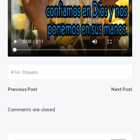
#
Sin Etiqueta
Navegación
Navegació
Previous Post
Next Post
por
por
Comments are closed
las
las