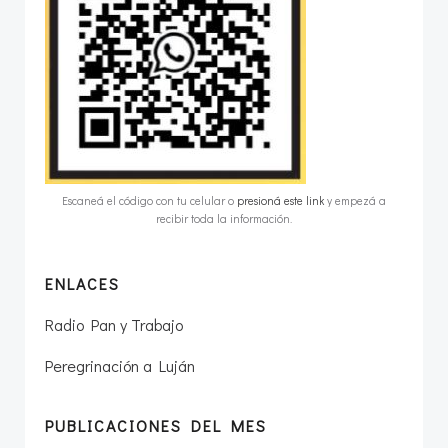
Escaneá el código con tu celular o
presioná este link
y empezá a
recibir toda la información.
ENLACES
Radio Pan y Trabajo
Peregrinación a Luján
PUBLICACIONES DEL MES