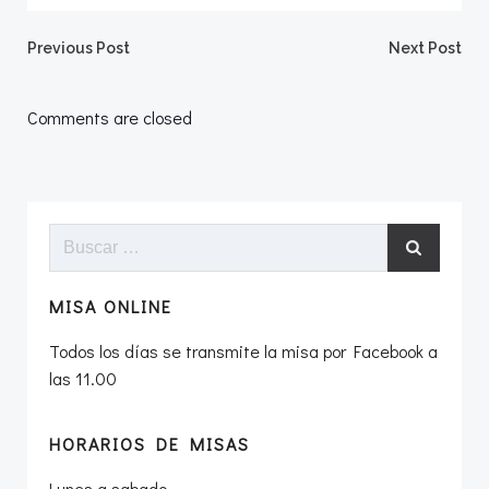
Navegación
Navegació
Previous Post
Next Post
por
por
Comments are closed
las
las
entradas
entradas
Buscar:
MISA ONLINE
Todos los días se transmite la misa por Facebook a
las 11.00
HORARIOS DE MISAS
Lunes a sabado