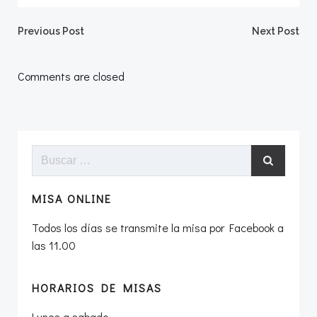
Navegación
Navegació
Previous Post
Next Post
por
por
Comments are closed
las
las
entradas
entradas
Buscar:
MISA ONLINE
Todos los días se transmite la misa por Facebook a
las 11.00
HORARIOS DE MISAS
Lunes a sabado