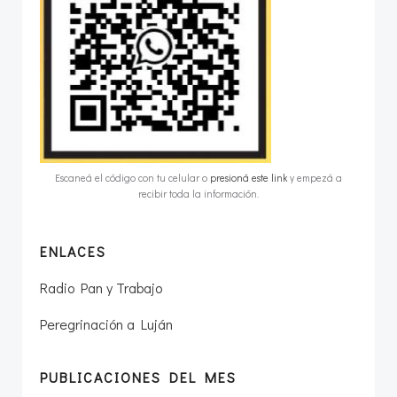
Escaneá el código con tu celular o
presioná este link
y empezá a
recibir toda la información.
ENLACES
Radio Pan y Trabajo
Peregrinación a Luján
PUBLICACIONES DEL MES