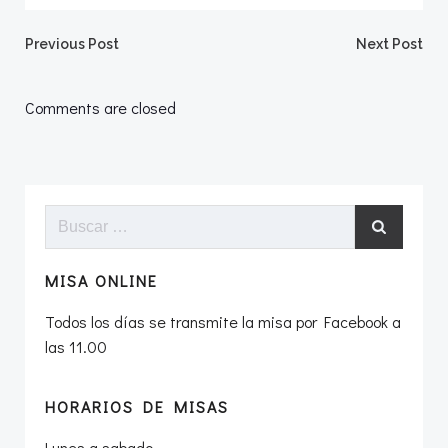
Navegación
Navegació
Previous Post
Next Post
por
por
Comments are closed
las
las
entradas
entradas
Buscar:
MISA ONLINE
Todos los días se transmite la misa por Facebook a
las 11.00
HORARIOS DE MISAS
Lunes a sabado