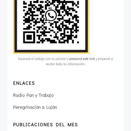
Escaneá el código con tu celular o
presioná este link
y empezá a
recibir toda la información.
ENLACES
Radio Pan y Trabajo
Peregrinación a Luján
PUBLICACIONES DEL MES