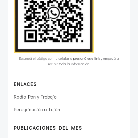
Escaneá el código con tu celular o
presioná este link
y empezá a
recibir toda la información.
ENLACES
Radio Pan y Trabajo
Peregrinación a Luján
PUBLICACIONES DEL MES