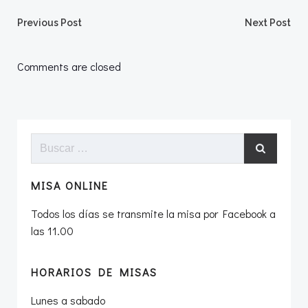
Navegación
Navegació
Previous Post
Next Post
por
por
Comments are closed
las
las
entradas
entradas
Buscar:
MISA ONLINE
Todos los días se transmite la misa por Facebook a
las 11.00
HORARIOS DE MISAS
Lunes a sabado