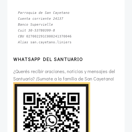
Parroquia de San Cayetano
Cuenta corriente 24137
Banco Supervielle
Cuit 30-53780399-8
CBU 
Alias 
san.cayetano.liniers
WHATSAPP DEL SANTUARIO
¿Querés recibir oraciones, noticias y mensajes del
Santuario? ¡Sumate a la familia de San Cayetano!