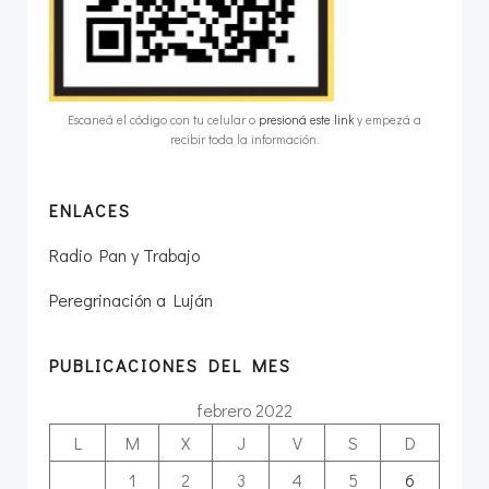
Escaneá el código con tu celular o
presioná este link
y empezá a
recibir toda la información.
ENLACES
Radio Pan y Trabajo
Peregrinación a Luján
PUBLICACIONES DEL MES
febrero 2022
L
M
X
J
V
S
D
1
2
3
4
5
6