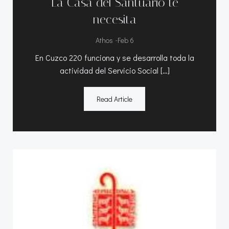
La Casa del Santuario te
necesita
-
Athos
Feb 6
En Cuzco 220 funciona y se desarrolla toda la
actividad del Servicio Social […]
Read Article