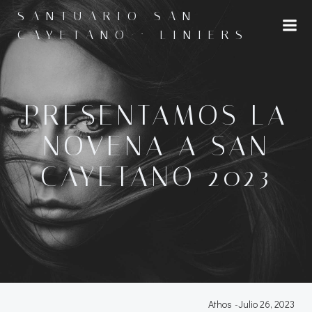
Saltar
SANTUARIO SAN
al
CAYETANO · LINIERS
contenido
PRESENTAMOS LA
NOVENA A SAN
CAYETANO 2023
Athos
-
Julio 26, 2023