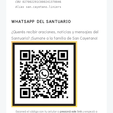
CBU 
Alias 
san.cayetano.liniers
WHATSAPP DEL SANTUARIO
¿Querés recibir oraciones, noticias y mensajes del
Santuario? ¡Sumate a la familia de San Cayetano!
Escaneá el código con tu celular o
presioná este link
y empezá a