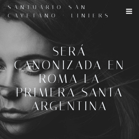
Saltar
SANTUARIO SAN
al
CAYETANO · LINIERS
contenido
SERÁ
CANONIZADA EN
ROMA LA
PRIMERA SANTA
ARGENTINA