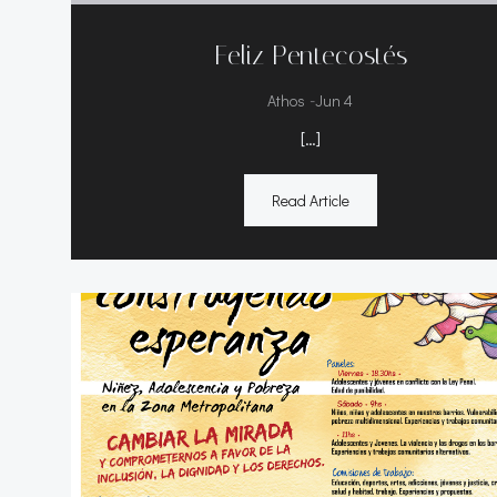
Feliz Pentecostés
-
Athos
Jun 4
[…]
Read Article