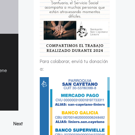
Para colaborar, enviá tu donación
a:
iene
Navegación
Next