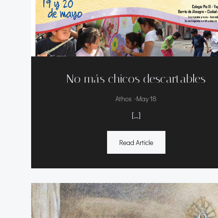
No más chicos descartables
-
Athos
May 18
[…]
Read Article