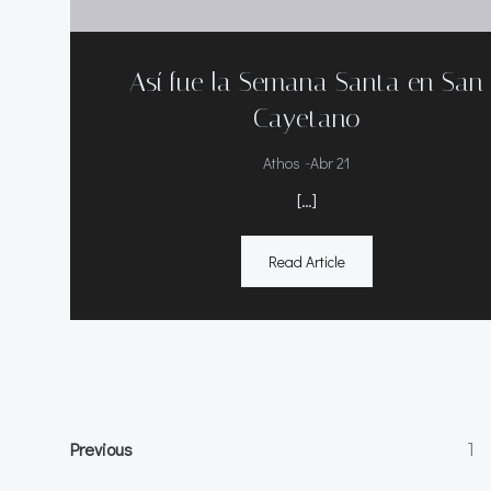
Así fue la Semana Santa en San
Cayetano
-
Athos
Abr 21
[…]
Read Article
Navegación
Navegación
Pá
Previous
1