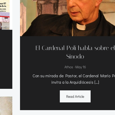
El Cardenal Poli habla sobre e
Sínodo
-
Athos
May 16
Con su mirada de Pastor, el Cardenal Mario Po
invita a la Arquidiócesis […]
Read Article