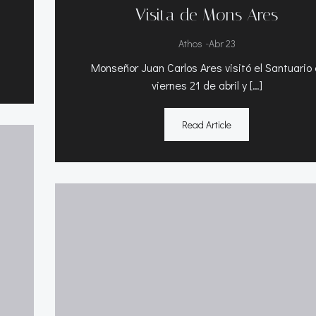
Visita de Mons Ares
-
Athos
Abr 23
Monseñor Juan Carlos Ares visitó el Santuario 
viernes 21 de abril y […]
Read Article