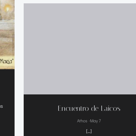
as
Encuentro de Laicos
-
Athos
May 7
[…]