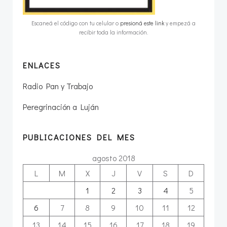
Escaneá el código con tu celular o
presioná este link
y empezá a
recibir toda la información.
ENLACES
Radio Pan y Trabajo
Peregrinación a Luján
PUBLICACIONES DEL MES
agosto 2018
L
M
X
J
V
S
D
1
2
3
4
5
6
7
8
9
10
11
12
13
14
15
16
17
18
19