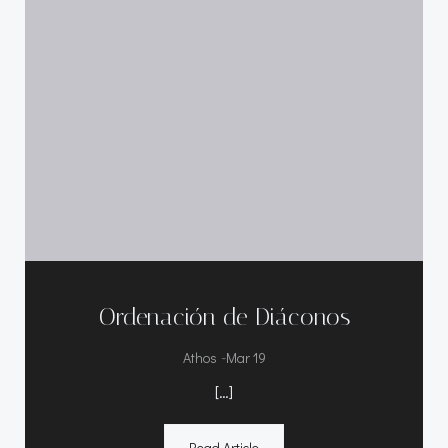
Ordenación de Diáconos
-
Athos
Mar 19
[…]
Read Article