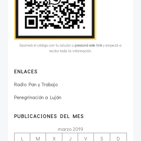
Escaneá el código con tu celular o
presioná este link
y empezá a
recibir toda la información.
ENLACES
Radio Pan y Trabajo
Peregrinación a Luján
PUBLICACIONES DEL MES
marzo 2019
L
M
X
J
V
S
D