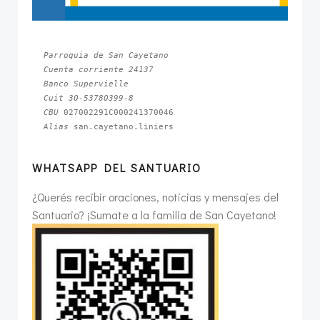
Parroquia de San Cayetano
Cuenta corriente 24137
Banco Supervielle
Cuit 30-53780399-8
CBU 
Alias 
san.cayetano.liniers
WHATSAPP DEL SANTUARIO
¿Querés recibir oraciones, noticias y mensajes del
Santuario? ¡Sumate a la familia de San Cayetano!