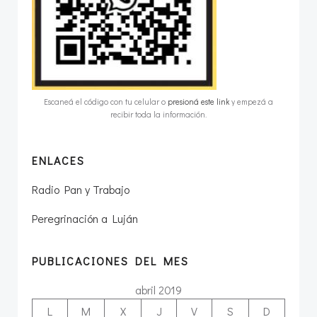
Escaneá el código con tu celular o
presioná este link
y empezá a
recibir toda la información.
ENLACES
Radio Pan y Trabajo
Peregrinación a Luján
PUBLICACIONES DEL MES
abril 2019
L
M
X
J
V
S
D