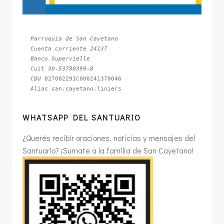
Parroquia de San Cayetano
Cuenta corriente 24137
Banco Supervielle
Cuit 30-53780399-8
CBU 
Alias 
san.cayetano.liniers
WHATSAPP DEL SANTUARIO
¿Querés recibir oraciones, noticias y mensajes del
Santuario? ¡Sumate a la familia de San Cayetano!