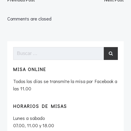
Navegación
Navegació
Previous Post
Next Post
por
por
Comments are closed
las
las
entradas
entradas
Buscar:
MISA ONLINE
Todos los días se transmite la misa por Facebook a
las 11.00
HORARIOS DE MISAS
Lunes a sabado
07.00, 11.00 y 18.00