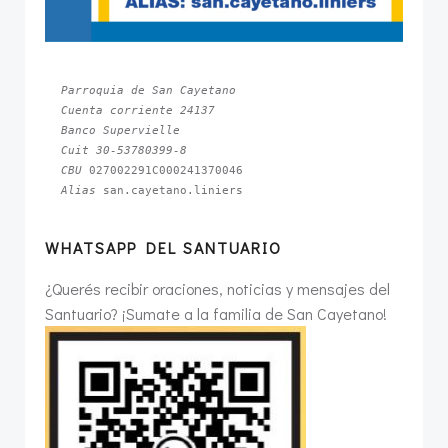
Parroquia de San Cayetano
Cuenta corriente 24137
Banco Supervielle
Cuit 30-53780399-8
CBU 
Alias 
san.cayetano.liniers
WHATSAPP DEL SANTUARIO
¿Querés recibir oraciones, noticias y mensajes del
Santuario? ¡Sumate a la familia de San Cayetano!