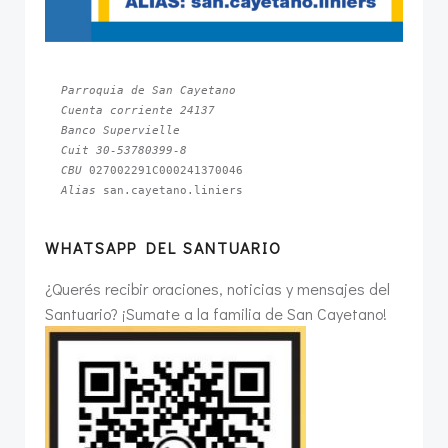
Parroquia de San Cayetano
Cuenta corriente 24137
Banco Supervielle
Cuit 30-53780399-8
CBU 
Alias 
san.cayetano.liniers
WHATSAPP DEL SANTUARIO
¿Querés recibir oraciones, noticias y mensajes del
Santuario? ¡Sumate a la familia de San Cayetano!