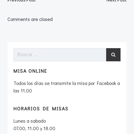
Navegación
Navegació
Previous Post
Next Post
por
por
Comments are closed
las
las
entradas
entradas
Buscar:
MISA ONLINE
Todos los días se transmite la misa por Facebook a
las 11.00
HORARIOS DE MISAS
Lunes a sabado
07.00, 11.00 y 18.00