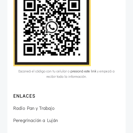
Escaneá el código con tu celular o
presioná este link
y empezá a
recibir toda la información.
ENLACES
Radio Pan y Trabajo
Peregrinación a Luján