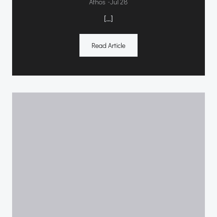
-
Athos
Jul 28
[…]
Read Article