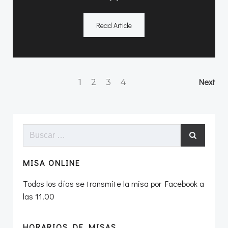
Read Article
Navegación
Na
Página
Página
Página
Página
Next
1
2
3
4
por
po
Buscar:
las
las
entradas
en
MISA ONLINE
Todos los días se transmite la misa por Facebook a
las 11.00
HORARIOS DE MISAS