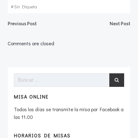
#
Sin Etiqueta
Navegación
Navegació
Previous Post
Next Post
por
por
Comments are closed
las
las
entradas
entradas
Buscar:
MISA ONLINE
Todos los días se transmite la misa por Facebook a
las 11.00
HORARIOS DE MISAS