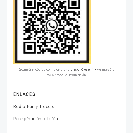
Escaneá el código con tu celular o
presioná este link
y empezá a
recibir toda la información.
ENLACES
Radio Pan y Trabajo
Peregrinación a Luján