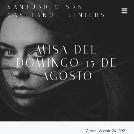
Saltar
SANTUARIO SAN
al
CAYETANO · LINIERS
contenido
MISA DEL
DOMINGO 15 DE
AGOSTO
Athos
-
Agosto 24, 2021