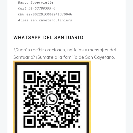
Banco Supervielle
Cuit 30-53780399-8
CBU 
Alias 
san.cayetano.liniers
WHATSAPP DEL SANTUARIO
¿Querés recibir oraciones, noticias y mensajes del
Santuario? ¡Sumate a la familia de San Cayetano!