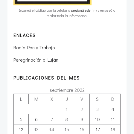
Escaneá el código con tu celular o
presioná este link
y empezá a
recibir toda la información.
ENLACES
Radio Pan y Trabajo
Peregrinación a Luján
PUBLICACIONES DEL MES
septiembre 2022
L
M
X
J
V
S
D
1
2
3
4
5
6
7
8
9
10
11
12
13
14
15
16
17
18