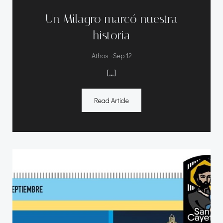
Un Milagro marcó nuestra
historia
-
Athos
Sep 12
[…]
Read Article