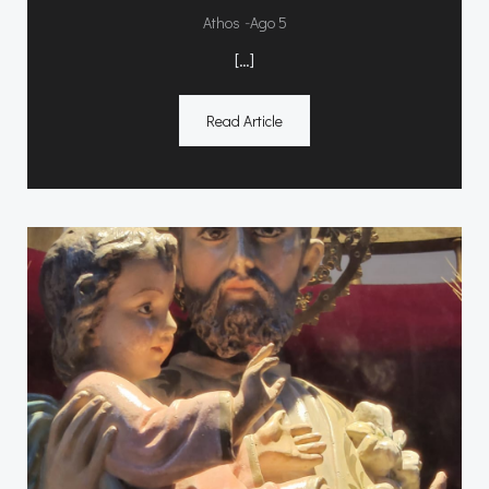
-
Athos
Ago 5
[…]
Read Article