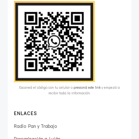
Escaneá el código con tu celular o
presioná este link
y empezá a
recibir toda la información.
ENLACES
Radio Pan y Trabajo
Peregrinación a Luján