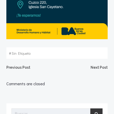
#
Sin Etiqueta
Navegación
Navegació
Previous Post
Next Post
por
por
Comments are closed
las
las
entradas
entradas
Buscar: