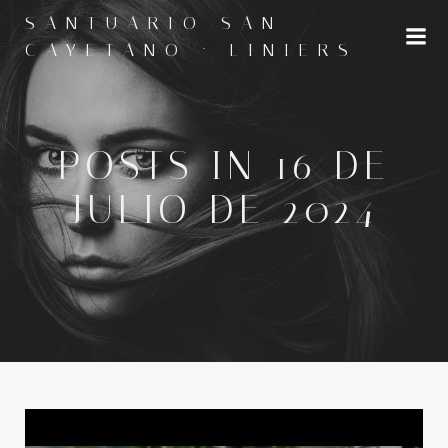
Saltar
SANTUARIO SAN
al
CAYETANO · LINIERS
contenido
POSTS IN 16 DE
JULIO DE 2024