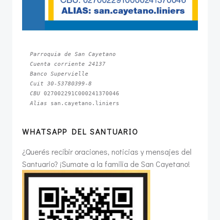
Parroquia de San Cayetano
Cuenta corriente 24137
Banco Supervielle
Cuit 30-53780399-8
CBU 
Alias 
san.cayetano.liniers
WHATSAPP DEL SANTUARIO
¿Querés recibir oraciones, noticias y mensajes del
Santuario? ¡Sumate a la familia de San Cayetano!