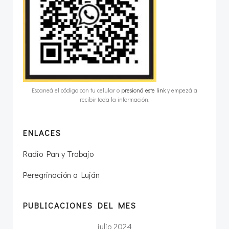
Escaneá el código con tu celular o
presioná este link
y empezá a
recibir toda la información.
ENLACES
Radio Pan y Trabajo
Peregrinación a Luján
PUBLICACIONES DEL MES
julio 2024