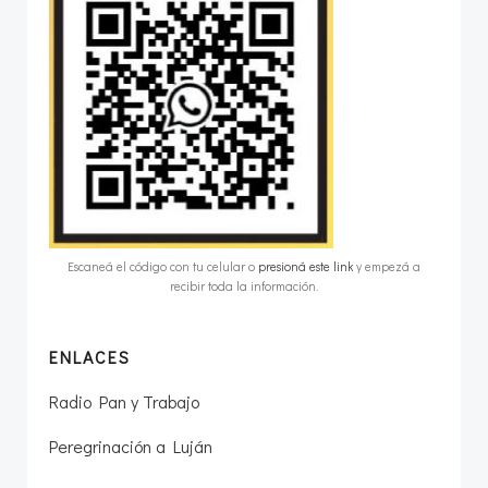
Escaneá el código con tu celular o
presioná este link
y empezá a
recibir toda la información.
ENLACES
Radio Pan y Trabajo
Peregrinación a Luján