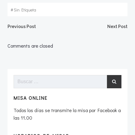
#
Sin Etiqueta
Navegación
Navegació
Previous Post
Next Post
por
por
Comments are closed
las
las
entradas
entradas
Buscar:
MISA ONLINE
Todos los días se transmite la misa por Facebook a
las 11.00