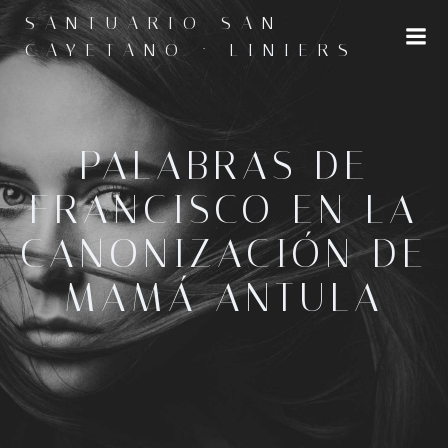
Saltar
SANTUARIO SAN
al
CAYETANO · LINIERS
contenido
PALABRAS DE
FRANCISCO EN LA
CANONIZACIÓN DE
MAMÁ ANTULA