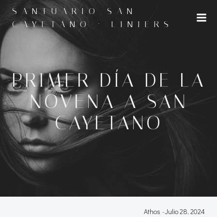
Saltar
SANTUARIO SAN
al
CAYETANO · LINIERS
contenido
PRIMER DÍA DE LA
NOVENA A SAN
CAYETANO
Athos
-
Julio 28, 2024