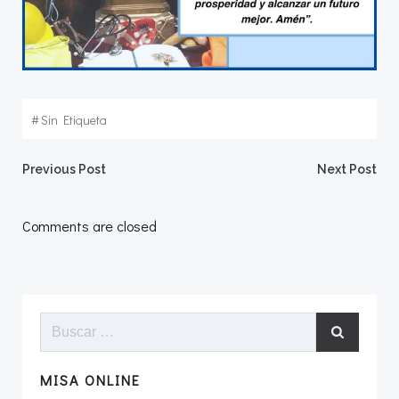
#
Sin Etiqueta
Navegación
Navegació
Previous Post
Next Post
por
por
Comments are closed
las
las
entradas
entradas
Buscar:
MISA ONLINE