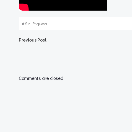
#
Sin Etiqueta
Navegación
Previous Post
por
las
Comments are closed
entradas