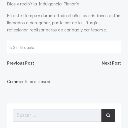
Dios y recibir la Indulgencia Plenaria.
En este tiempo y durante todo el año, los cristianos están
llamados a peregrinar, participar de la Liturgia,
reflexionar, realizar actos de caridad y confesarse.
#
Sin Etiqueta
Navegación
Navegació
Previous Post
Next Post
por
por
Comments are closed
las
las
entradas
entradas
Buscar: