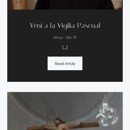
Vení a la Vigilia Pascual
-
Athos
Abr 19
[…]
Read Article