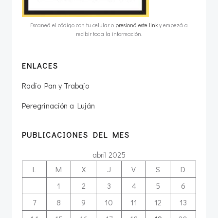
Escaneá el código con tu celular o
presioná este link
y empezá a
recibir toda la información.
ENLACES
Radio Pan y Trabajo
Peregrinación a Luján
PUBLICACIONES DEL MES
abril 2025
L
M
X
J
V
S
D
1
2
3
4
5
6
7
8
9
10
11
12
13