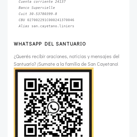
Cuenta corriente 24137
Banco Supervielle
Cuit 30-53780399-8
CBU 
Alias 
san.cayetano.liniers
WHATSAPP DEL SANTUARIO
¿Querés recibir oraciones, noticias y mensajes del
Santuario? ¡Sumate a la familia de San Cayetano!