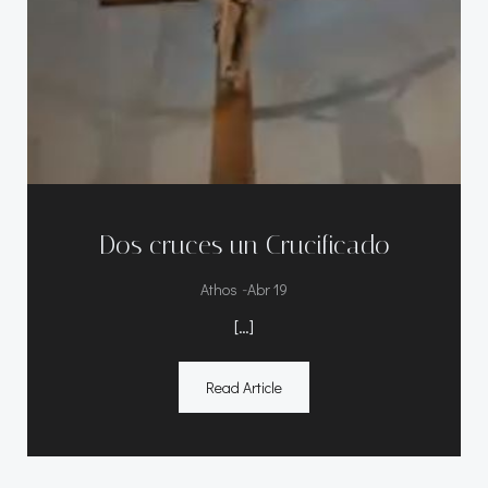
Dos cruces un Crucificado
-
Athos
Abr 19
[…]
Read Article