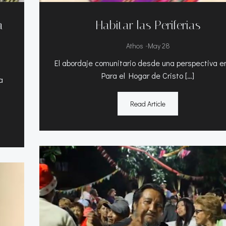
a
Habitar las Periferias
-
Athos
May 28
El abordaje comunitario desde una perspectiva e
Para el Hogar de Cristo […]
a
Read Article