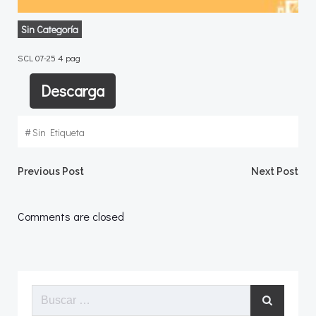
Sin Categoría
SCL 07-25 4 pag
Descarga
#
Sin Etiqueta
Navegación
Navegació
Previous Post
Next Post
por
por
Comments are closed
las
las
entradas
entradas
Buscar: