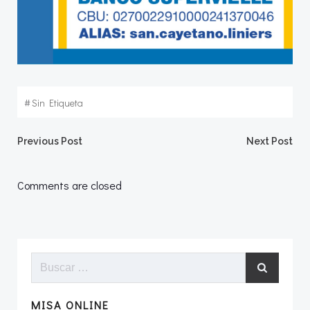
#
Sin Etiqueta
Navegación
Navegació
Previous Post
Next Post
por
por
Comments are closed
las
las
entradas
entradas
Buscar:
MISA ONLINE