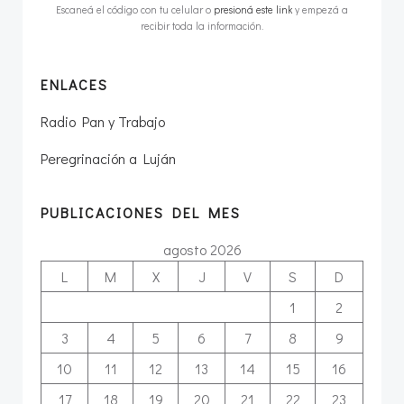
Escaneá el código con tu celular o
presioná este link
y empezá a
recibir toda la información.
ENLACES
Radio Pan y Trabajo
Peregrinación a Luján
PUBLICACIONES DEL MES
agosto 2026
L
M
X
J
V
S
D
1
2
3
4
5
6
7
8
9
10
11
12
13
14
15
16
17
18
19
20
21
22
23