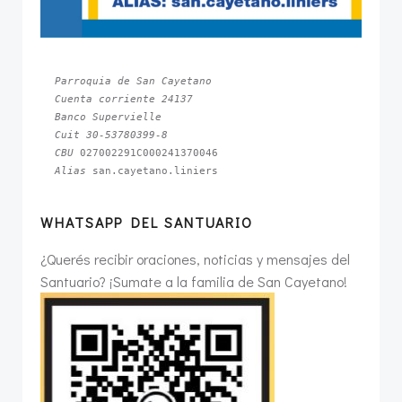
Parroquia de San Cayetano
Cuenta corriente 24137
Banco Supervielle
Cuit 30-53780399-8
CBU 
Alias 
san.cayetano.liniers
WHATSAPP DEL SANTUARIO
¿Querés recibir oraciones, noticias y mensajes del
Santuario? ¡Sumate a la familia de San Cayetano!