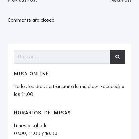
Navegación
Navegació
Previous Post
Next Post
por
por
Comments are closed
las
las
entradas
entradas
Buscar:
MISA ONLINE
Todos los días se transmite la misa por Facebook a
las 11.00
HORARIOS DE MISAS
Lunes a sabado
07.00, 11.00 y 18.00