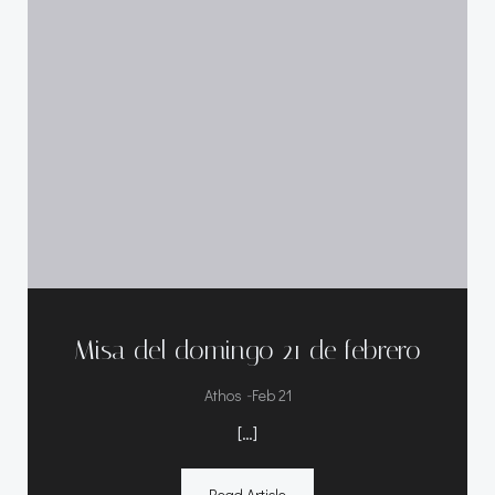
Misa del domingo 21 de febrero
-
Athos
Feb 21
[…]
Read Article