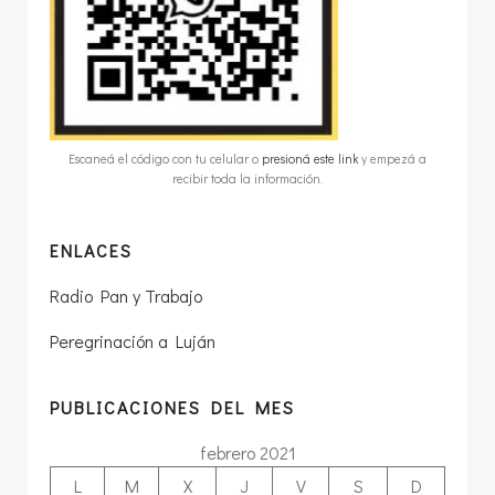
Escaneá el código con tu celular o
presioná este link
y empezá a
recibir toda la información.
ENLACES
Radio Pan y Trabajo
Peregrinación a Luján
PUBLICACIONES DEL MES
febrero 2021
L
M
X
J
V
S
D