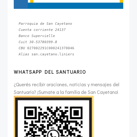
Parroquia de San Cayetano
Cuenta corriente 24137
Banco Supervielle
Cuit 30-53780399-8
CBU 
Alias 
san.cayetano.liniers
WHATSAPP DEL SANTUARIO
¿Querés recibir oraciones, noticias y mensajes del
Santuario? ¡Sumate a la familia de San Cayetano!