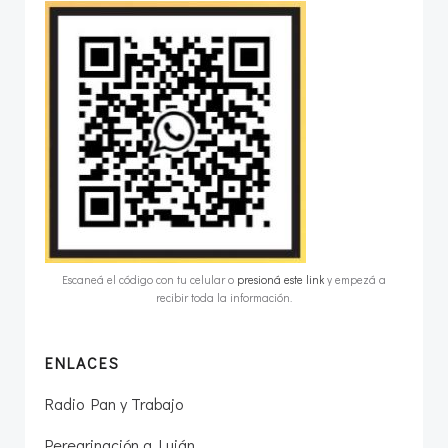
Escaneá el código con tu celular o
presioná este link
y empezá a
recibir toda la información.
ENLACES
Radio Pan y Trabajo
Peregrinación a Luján