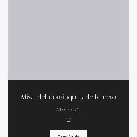
Misa del domingo 15 de febrero
-
Athos
Feb 14
[…]
Read Article