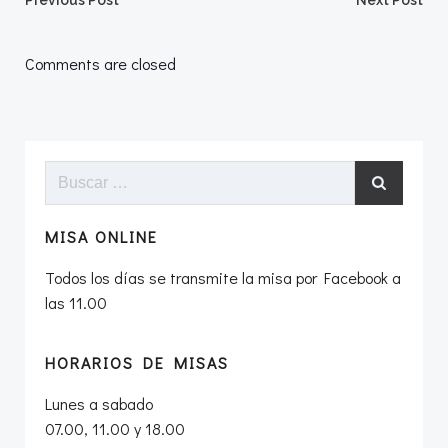
Navegación
Navegació
Previous Post
Next Post
por
por
Comments are closed
las
las
entradas
entradas
Buscar:
MISA ONLINE
Todos los días se transmite la misa por Facebook a
las 11.00
HORARIOS DE MISAS
Lunes a sabado
07.00, 11.00 y 18.00