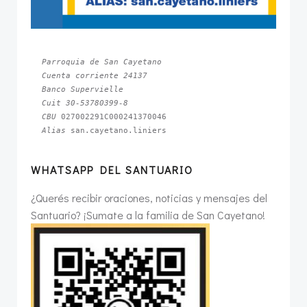
Parroquia de San Cayetano
Cuenta corriente 24137
Banco Supervielle
Cuit 30-53780399-8
CBU 
Alias 
san.cayetano.liniers
WHATSAPP DEL SANTUARIO
¿Querés recibir oraciones, noticias y mensajes del
Santuario? ¡Sumate a la familia de San Cayetano!