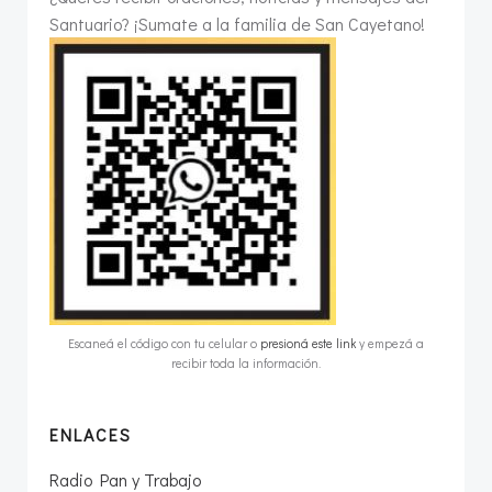
Santuario? ¡Sumate a la familia de San Cayetano!
Escaneá el código con tu celular o
presioná este link
y empezá a
recibir toda la información.
ENLACES
Radio Pan y Trabajo