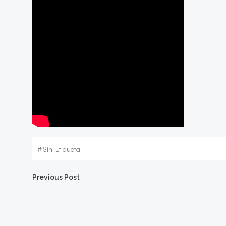
#
Sin Etiqueta
Navegación
Previous Post
por